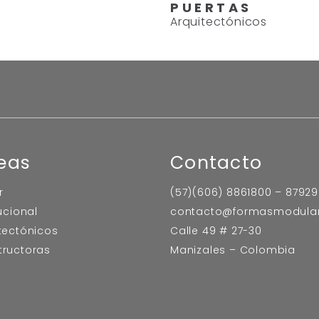
PUERTAS
Arquitectónicos
eas
Contacto
r
(57)(606) 8861800 – 8792
tucional
contacto@formasmodula
tectónicos
Calle 49 # 27-30
tructoras
Manizales – Colombia
l