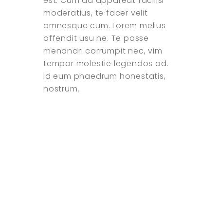
est. Cum ad appareat facilisi
moderatius, te facer velit
omnesque cum. Lorem melius
offendit usu ne. Te posse
menandri corrumpit nec, vim
tempor molestie legendos ad.
Id eum phaedrum honestatis,
nostrum.